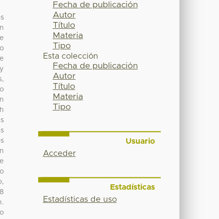
Fecha de publicación
Autor
os
Título
en
Materia
de
Tipo
jo
Esta colección
de
Fecha de publicación
 y
Autor
s,
Título
do
Materia
ón
Tipo
ch
as
as
Usuario
os
ón
Acceder
se
mo
o,
Estadísticas
18
Estadísticas de uso
n.
to