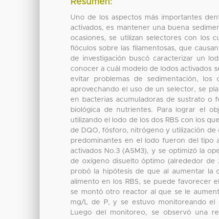
Resumen:
Uno de los aspectos más importantes dentr
activados, es mantener una buena sediment
ocasiones, se utilizan selectores con los 
flóculos sobre las filamentosas, que causan
de investigación buscó caracterizar un lo
conocer a cuál modelo de lodos activados se
evitar problemas de sedimentación, los
aprovechando el uso de un selector, se plan
en bacterias acumuladoras de sustrato o f
biológica de nutrientes. Para lograr el o
utilizando el lodo de los dos RBS con los qu
de DQO, fósforo, nitrógeno y utilización de 
predominantes en el lodo fueron del tipo 
activados No.3 (ASM3), y se optimizó la o
de oxígeno disuelto óptimo (alrededor de 2
probó la hipótesis de que al aumentar la 
alimento en los RBS, se puede favorecer el
se montó otro reactor al que se le aument
mg/L de P, y se estuvo monitoreando el c
Luego del monitoreo, se observó una re