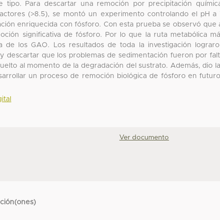
e tipo. Para descartar una remoción por precipitación químic
eactores (>8.5), se montó un experimento controlando el pH a
tación enriquecida con fósforo. Con esta prueba se observó que 
ión significativa de fósforo. Por lo que la ruta metabólica m
a de los GAO. Los resultados de toda la investigación lograr
 y descartar que los problemas de sedimentación fueron por fal
isuelto al momento de la degradación del sustrato. Además, dio l
arrollar un proceso de remoción biológica de fósforo en futur
ital
Ver documento
cción(ones)