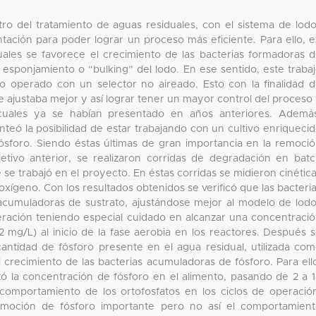
o del tratamiento de aguas residuales, con el sistema de lod
ación para poder lograr un proceso más eficiente. Para ello, 
cuales se favorece el crecimiento de las bacterias formadoras 
 esponjamiento o “bulking” del lodo. En ese sentido, este traba
do operado con un selector no aireado. Esto con la finalidad 
 ajustaba mejor y así lograr tener un mayor control del proceso
 cuales ya se habían presentado en años anteriores. Ademá
teó la posibilidad de estar trabajando con un cultivo enriqueci
ósforo. Siendo éstas últimas de gran importancia en la remoci
bjetivo anterior, se realizaron corridas de degradación en bat
e se trabajó en el proyecto. En éstas corridas se midieron cinétic
oxígeno. Con los resultados obtenidos se verificó que las bacteri
acumuladoras de sustrato, ajustándose mejor al modelo de lod
peración teniendo especial cuidado en alcanzar una concentraci
 mg/L) al inicio de la fase aerobia en los reactores. Después 
cantidad de fósforo presente en el agua residual, utilizada co
 crecimiento de las bacterias acumuladoras de fósforo. Para ell
ó la concentración de fósforo en el alimento, pasando de 2 a 
omportamiento de los ortofosfatos en los ciclos de operació
moción de fósforo importante pero no así el comportamien