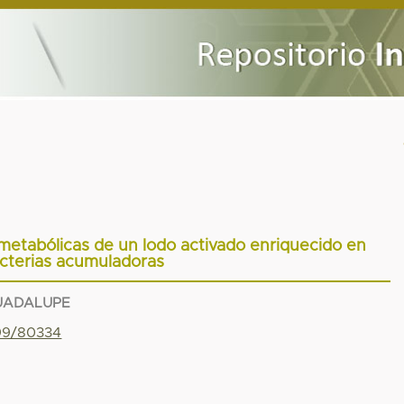
 metabólicas de un lodo activado enriquecido en
cterias acumuladoras
UADALUPE
799/80334