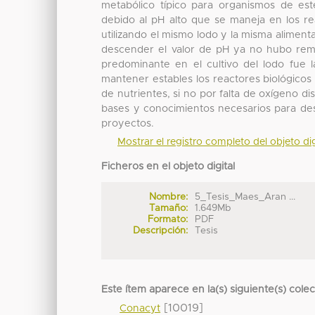
metabólico típico para organismos de est
debido al pH alto que se maneja en los r
utilizando el mismo lodo y la misma alimen
descender el valor de pH ya no hubo remoc
predominante en el cultivo del lodo fue l
mantener estables los reactores biológicos
de nutrientes, si no por falta de oxígeno d
bases y conocimientos necesarios para des
proyectos.
Mostrar el registro completo del objeto dig
Ficheros en el objeto digital
Nombre:
5_Tesis_Maes_Aran ...
Tamaño:
1.649Mb
Formato:
PDF
Descripción:
Tesis
Este ítem aparece en la(s) siguiente(s) cole
[10019]
Conacyt