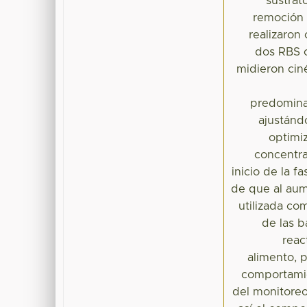
sustrat
remoción b
realizaron
dos RBS c
midieron ciné
predominan
ajustánd
optimi
concentra
inicio de la f
de que al aum
utilizada co
de las b
reac
alimento, 
comportamie
del monitoreo