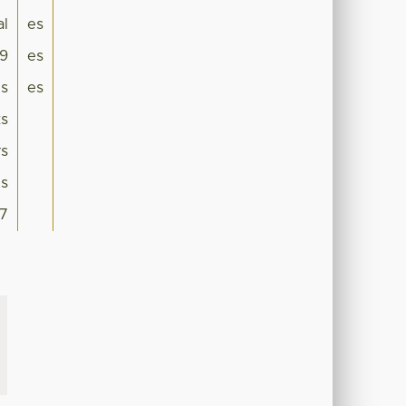
al
es
19
es
is
es
ts
rs
is
7