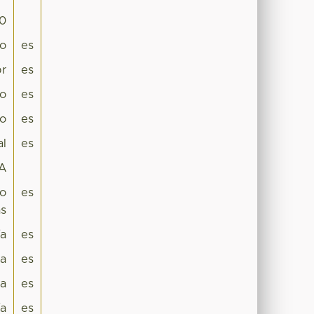
.0
do
es
r
es
o
es
ro
es
al
es
A
do
es
as
ía
es
ca
es
a
es
ía
es