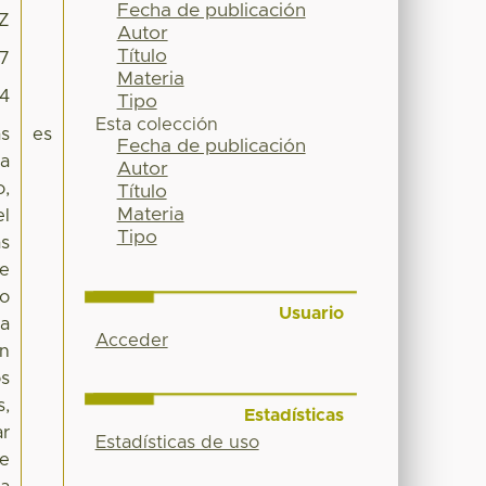
Fecha de publicación
4Z
Autor
Título
17
Materia
34
Tipo
Esta colección
as
es
Fecha de publicación
na
Autor
o,
Título
Materia
el
Tipo
as
se
do
Usuario
 a
Acceder
un
os
s,
Estadísticas
ar
Estadísticas de uso
de