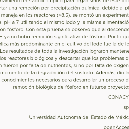
rtamiento metabólico típico para organismos de este tip
rtar una remoción por precipitación química, debido al 
e maneja en los reactores (>8.5), se montó un experimen
l pH a 7 utilizando el mismo lodo y la misma alimentaci
con fósforo. Con esta prueba se observó que al descend
pH ya no hubo remoción significativa de fósforo. Por lo q
lica más predominante en el cultivo del lodo fue la de l
Los resultados de toda la investigación lograron manten
 los reactores biológicos y descartar que los problemas 
 fueron por falta de nutrientes, si no por falta de oxíge
l momento de la degradación del sustrato. Además, dio l
 conocimientos necesarios para desarrollar un proceso 
remoción biológica de fósforo en futuros proyecto
CONACY
s
Universidad Autonoma del Estado de Méxi
openAcces