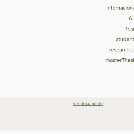
Internacion
6
Tes
studen
researche
masterThes
Ver documento