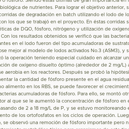
o o fósforo. Siendo éstas últimas de gran importancia en 
iológica de nutrientes. Para lograr el objetivo anterior, 
 corridas de degradación en batch utilizando el lodo de l
on los que se trabajó en el proyecto. En éstas corridas 
ticas de DQO, fósforo, nitrógeno y utilización de oxígen
Con los resultados obtenidos se verificó que las bacteri
tes en el lodo fueron del tipo acumuladoras de sustrat
ose mejor al modelo de lodos activados No.3 (ASM3), y 
zó la operación teniendo especial cuidado en alcanzar u
ción de oxígeno disuelto óptimo (alrededor de 2 mg/L) 
ase aerobia en los reactores. Después se probó la hipótes
entar la cantidad de fósforo presente en el agua residua
mo alimento en los RBS, se puede favorecer el crecimien
acterias acumuladoras de fósforo. Para ello, se montó ot
tor al que se le aumentó la concentración de fósforo en 
pasando de 2 a 18 mg/L de P, y se estuvo monitoreando 
nto de los ortofosfatos en los ciclos de operación. Lue
, se observó una remoción de fósforo importante pero 