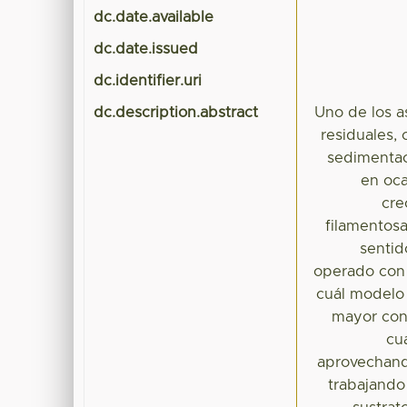
dc.date.available
dc.date.issued
dc.identifier.uri
dc.description.abstract
Uno de los a
residuales,
sedimentac
en oca
cre
filamentos
sentid
operado con 
cuál modelo 
mayor cont
cu
aprovechando
trabajando