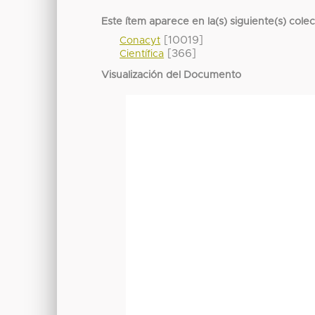
Este ítem aparece en la(s) siguiente(s) cole
[10019]
Conacyt
[366]
Científica
Visualización del Documento