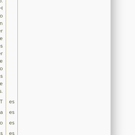
o.
pH
to
ón
er
ue
os
er
de
no
as
de
s.
T
es
pa
es
co
es
s
es