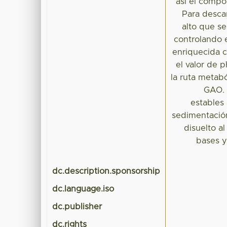
así el compo
Para desca
alto que s
controlando e
enriquecida 
el valor de 
la ruta metabó
GAO. 
estables
sedimentación
disuelto a
bases y
dc.description.sponsorship
dc.language.iso
dc.publisher
dc.rights