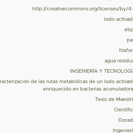
http://creativecommons.org/licenses/by/4
lodo activa
ebp
pa
fósfo
agua residu
INGENIERÍA Y TECNOLOGÍ
racterización de las rutas metabólicas de un lodo activa
enriquecido en bacterias acumulador
Tesis de Maestr
Científi
Dorad
Ingenier