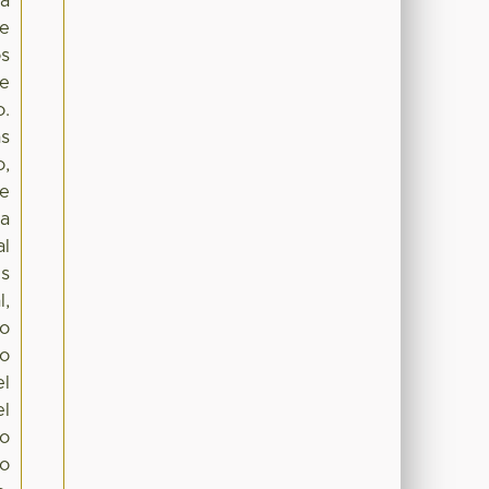
la
se
os
se
o.
as
o,
se
na
al
is
l,
to
ro
el
el
go
no