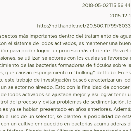
2018-05-02T15:56:4
2015-12-
http://hdl.handle.net/20.500.11799/803
spectos más importantes dentro del tratamiento de agu
 con el sistema de lodos activados, es mantener una bue
ión para poder lograr un proceso más eficiente. Para ell
siones, se utilizan selectores con los cuales se favorece 
cimiento de las bacterias formadoras de flóculos sobre l
as, que causan esponjamiento o “bulking” del lodo. En e
o, este trabajo de investigación buscó caracterizar un lo
un selector no aireado. Esto con la finalidad de conocer
de lodos activados se ajustaba mejor y así lograr tener 
rol del proceso y evitar problemas de sedimentación, l
ales ya se habían presentado en años anteriores. Ademá
 el uso de un selector, se planteó la posibilidad de est
 con un cultivo enriquecido en bacterias acumuladoras 