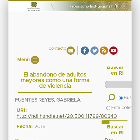
Contacto
Menú
Buscar
en RI
El abandono de adultos
mayores como una forma
de violencia
Buscar 
FUENTES REYES, GABRIELA
Esta colecció
URI:
http://hdl.handle.net/20.500.11799/80340
Fecha:
2015
Buscar
en RI