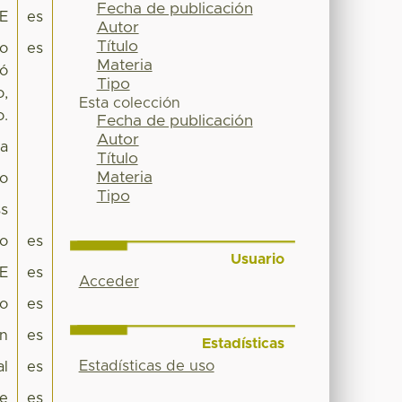
Fecha de publicación
IE
es
Autor
Título
bo
es
Materia
1ó
Tipo
o,
Esta colección
o.
Fecha de publicación
Autor
pa
Título
Materia
co
Tipo
s
ro
es
Usuario
IE
es
Acceder
ro
es
n
es
Estadísticas
Estadísticas de uso
al
es
e
es