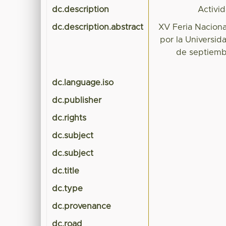
dc.description
Activid
dc.description.abstract
XV Feria Naciona
por la Universi
de septiembr
dc.language.iso
dc.publisher
dc.rights
dc.subject
dc.subject
dc.title
dc.type
dc.provenance
dc.road