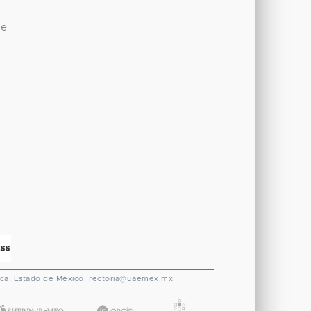
de
ca, Estado de México.
rectoria@uaemex.mx