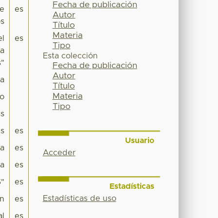
Fecha de publicación
de
es
Autor
os
Título
Materia
el
es
Tipo
sa
Esta colección
s"
Fecha de publicación
Autor
pa
Título
Materia
co
Tipo
s
es
es
Usuario
ra
es
Acceder
ra
es
S"
es
Estadísticas
Estadísticas de uso
n
es
al
es