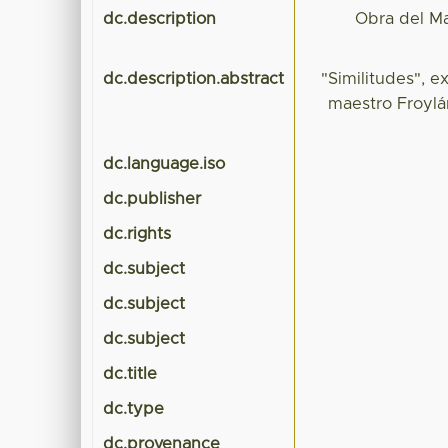
dc.description
Obra del Ma
dc.description.abstract
"Similitudes", e
maestro Froylán
dc.language.iso
dc.publisher
dc.rights
dc.subject
dc.subject
dc.subject
dc.title
dc.type
dc.provenance