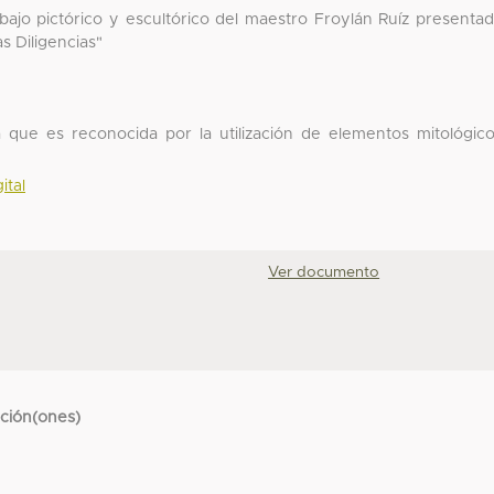
abajo pictórico y escultórico del maestro Froylán Ruíz presenta
as Diligencias"
 que es reconocida por la utilización de elementos mitológic
ital
Ver documento
cción(ones)