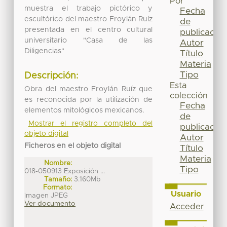
Por
muestra el trabajo pictórico y
Fecha
escultórico del maestro Froylán Ruíz
de
presentada en el centro cultural
publicación
universitario "Casa de las
Autor
Diligencias"
Título
Materia
Tipo
Descripción:
Esta
Obra del maestro Froylán Ruíz que
colección
es reconocida por la utilización de
Fecha
elementos mitológicos mexicanos.
de
Mostrar el registro completo del
publicación
objeto digital
Autor
Ficheros en el objeto digital
Título
Materia
Nombre:
Tipo
018-050913 Exposición ...
Tamaño:
3.160Mb
Formato:
Usuario
imagen JPEG
Ver documento
Acceder