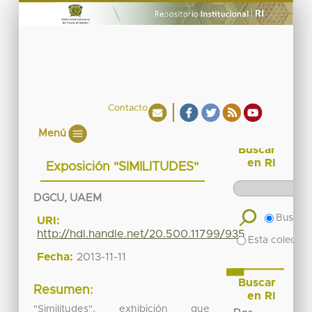
Contacto
Menú
Buscar
en RI
Exposición "SIMILITUDES"
DGCU, UAEM
Buscar 
URI:
http://hdl.handle.net/20.500.11799/935
Esta colecció
Fecha:
2013-11-11
Buscar
Resumen:
en RI
"Similitudes", exhibición que