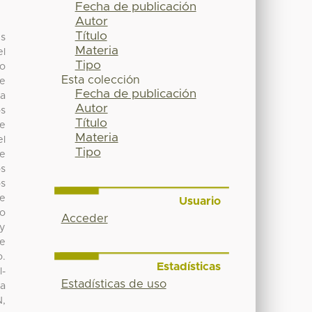
Fecha de publicación
Autor
Título
es
Materia
el
Tipo
lo
Esta colección
 e
Fecha de publicación
la
Autor
os
Título
de
Materia
el
Tipo
ve
os
s
de
Usuario
lo
Acceder
 y
 e
o.
Estadísticas
l-
Estadísticas de uso
la
N,