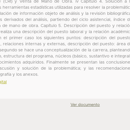
e (CRI) y Venta de Mano de Obra. iv Capítulo 4. Solución a 
 herramientas estadísticas utilizadas para resolver la problemáti
ción de información objeto de análisis y la revisión bibliográfic
derivados del análisis, partiendo del ciclo asistencial, índice 
ta de mano de obra. Capítulo 5. Descripción del puesto y relaci
realiza una descripción del puesto laboral y la relación académi
n el primer caso los siguientes puntos: descripción del puest
, relaciones internas y externas, descripción del puesto: área 
 segundo se hace una conceptualización de la carrera, plantean
o, estructura del programa, núcleos (básico, sustantivo e integral
nocimientos adquiridos. Finalmente se presentan las conclusion
discusión y solución de la problemática; y las recomendacion
grafía y los anexos.
ital
Ver documento