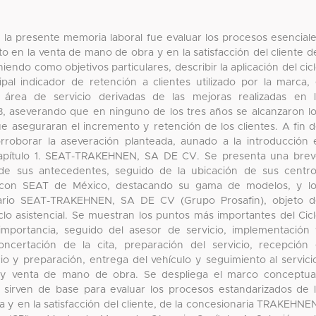
 la presente memoria laboral fue evaluar los procesos esencial
to en la venta de mano de obra y en la satisfacción del cliente d
endo como objetivos particulares, describir la aplicación del cic
cipal indicador de retención a clientes utilizado por la marca,
l área de servicio derivadas de las mejoras realizadas en 
13, aseverando que en ninguno de los tres años se alcanzaron l
ue aseguraran el incremento y retención de los clientes. A fin 
rroborar la aseveración planteada, aunado a la introducción 
apítulo 1. SEAT-TRAKEHNEN, SA DE CV. Se presenta una bre
 de sus antecedentes, seguido de la ubicación de sus centr
 con SEAT de México, destacando su gama de modelos, y lo
nario SEAT-TRAKEHNEN, SA DE CV (Grupo Prosafin), objeto 
iclo asistencial. Se muestran los puntos más importantes del Cic
importancia, seguido del asesor de servicio, implementación
oncertación de la cita, preparación del servicio, recepción
cio y preparación, entrega del vehículo y seguimiento al servici
te y venta de mano de obra. Se despliega el marco conceptua
 sirven de base para evaluar los procesos estandarizados de 
 y en la satisfacción del cliente, de la concesionaria TRAKEHNE