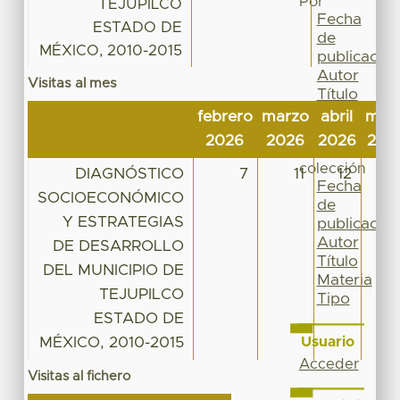
Por
TEJUPILCO
Fecha
ESTADO DE
de
MÉXICO, 2010-2015
publicación
Autor
Visitas al mes
Título
Materia
febrero
marzo
abril
may
Tipo
2026
2026
2026
202
Esta
colección
DIAGNÓSTICO
7
11
12
Fecha
SOCIOECONÓMICO
de
Y ESTRATEGIAS
publicación
Autor
DE DESARROLLO
Título
DEL MUNICIPIO DE
Materia
TEJUPILCO
Tipo
ESTADO DE
MÉXICO, 2010-2015
Usuario
Acceder
Visitas al fichero