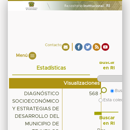
Contacto
Menú
Buscar
Estadísticas
en RI
Visualizaciones
Buscar 
DIAGNÓSTICO
568
Esta colecció
SOCIOECONÓMICO
Y ESTRATEGIAS DE
DESARROLLO DEL
Buscar
en RI
MUNICIPIO DE