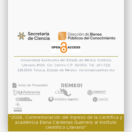
Universidad Autónoma del Estado de México
Instituto
Literario #100. Col. Centro
C.P. 50000. Tel. (01-722)
2262300
Toluca, Estado de México.
rectoria@uaemex.mx
CONACYT
"2026, Conmemoración del ingreso de la científica y
académica Elena Cárdenas Guerrero al Instituto
científico Literario"