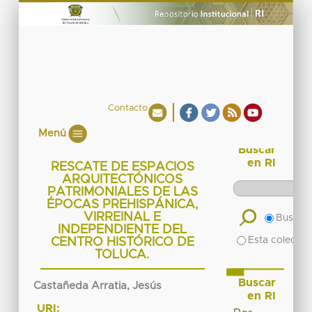
Contacto
Menú
Buscar
en RI
RESCATE DE ESPACIOS
ARQUITECTÓNICOS
PATRIMONIALES DE LAS
ÉPOCAS PREHISPÁNICA,
VIRREINAL E
Buscar 
INDEPENDIENTE DEL
Esta colecció
CENTRO HISTÓRICO DE
TOLUCA.
Buscar
Castañeda Arratia, Jesús
en RI
URI: