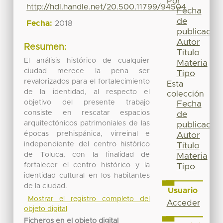
Por
http://hdl.handle.net/20.500.11799/94504
Fecha
de
Fecha:
2018
publicación
Autor
Resumen:
Título
El análisis histórico de cualquier
Materia
ciudad merece la pena ser
Tipo
revalorizados para el fortalecimiento
Esta
de la identidad, al respecto el
colección
objetivo del presente trabajo
Fecha
consiste en rescatar espacios
de
arquitectónicos patrimoniales de las
publicación
épocas prehispánica, virreinal e
Autor
independiente del centro histórico
Título
de Toluca, con la finalidad de
Materia
fortalecer el centro histórico y la
Tipo
identidad cultural en los habitantes
de la ciudad.
Usuario
Mostrar el registro completo del
Acceder
objeto digital
Ficheros en el objeto digital