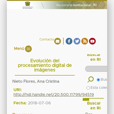
Contacto
Menú
Buscar
en RI
Evolución del
procesamiento digital de
imágenes
Buscar 
Nieto Flores, Ana Cristina
Esta colecció
URI:
http://hdl.handle.net/20.500.11799/94519
Fecha:
2018-07-06
Buscar
en RI