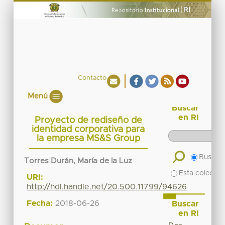
Contacto
Menú
Buscar
en RI
Proyecto de rediseño de
identidad corporativa para
la empresa MS&S Group
Buscar 
Torres Durán, María de la Luz
Esta colecció
URI:
http://hdl.handle.net/20.500.11799/94626
Fecha:
2018-06-26
Buscar
en RI