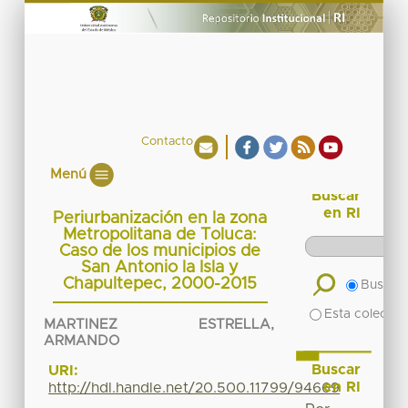
Contacto
Menú
Buscar
en RI
Periurbanización en la zona
Metropolitana de Toluca:
Caso de los municipios de
San Antonio la Isla y
Chapultepec, 2000-2015
Buscar 
Esta colecció
MARTINEZ ESTRELLA,
ARMANDO
Buscar
URI:
en RI
http://hdl.handle.net/20.500.11799/94669