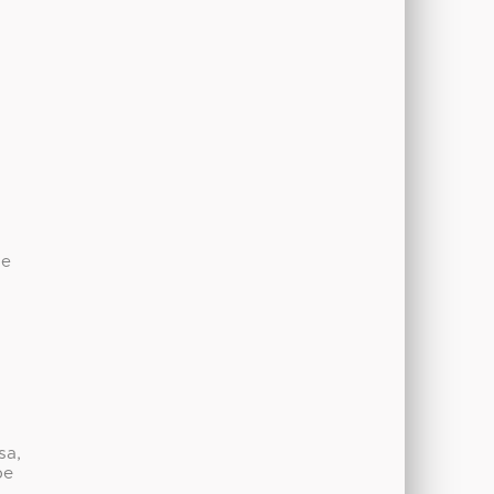
de
sa,
be