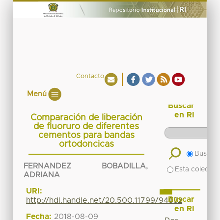
Contacto
Menú
Buscar
en RI
Comparación de liberación
de fluoruro de diferentes
cementos para bandas
ortodoncicas
Buscar 
FERNANDEZ BOBADILLA,
Esta colecció
ADRIANA
URI:
Buscar
http://hdl.handle.net/20.500.11799/94832
en RI
Fecha:
2018-08-09