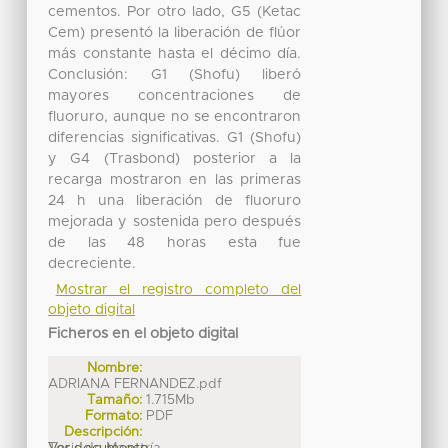
cementos. Por otro lado, G5 (Ketac
Cem) presentó la liberación de flúor
más constante hasta el décimo día.
Conclusión: G1 (Shofu) liberó
mayores concentraciones de
fluoruro, aunque no se encontraron
diferencias significativas. G1 (Shofu)
y G4 (Trasbond) posterior a la
recarga mostraron en las primeras
24 h una liberación de fluoruro
mejorada y sostenida pero después
de las 48 horas esta fue
decreciente.
Mostrar el registro completo del
objeto digital
Ficheros en el objeto digital
Nombre:
ADRIANA FERNANDEZ.pdf
Tamaño:
1.715Mb
Formato:
PDF
Descripción:
Tesis de Maestría ...
Ver documento