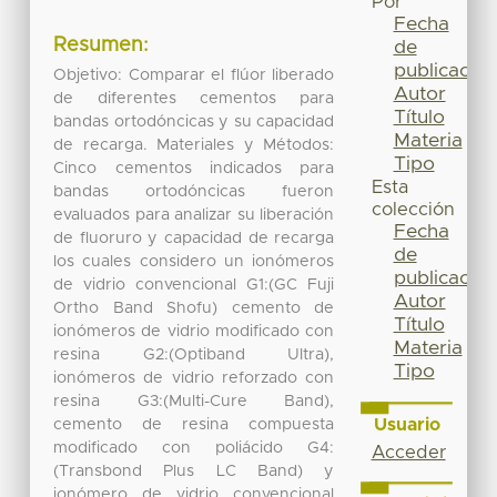
Por
Fecha
Resumen:
de
publicación
Objetivo: Comparar el flúor liberado
Autor
de diferentes cementos para
Título
bandas ortodóncicas y su capacidad
Materia
de recarga. Materiales y Métodos:
Tipo
Cinco cementos indicados para
Esta
bandas ortodóncicas fueron
colección
evaluados para analizar su liberación
Fecha
de fluoruro y capacidad de recarga
de
los cuales considero un ionómeros
publicación
de vidrio convencional G1:(GC Fuji
Autor
Ortho Band Shofu) cemento de
Título
ionómeros de vidrio modificado con
Materia
resina G2:(Optiband Ultra),
Tipo
ionómeros de vidrio reforzado con
resina G3:(Multi-Cure Band),
Usuario
cemento de resina compuesta
modificado con poliácido G4:
Acceder
(Transbond Plus LC Band) y
ionómero de vidrio convencional