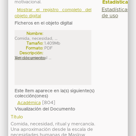
Estadísticas
motivacional.
Estadísticas
Mostrar el registro completo del
de uso
objeto digital
Ficheros en el objeto digital
Nombre:
Comida, necesidad, ...
Tamaño:
1.409Mb
Formato:
PDF
Descripción:
Articulo principal ...
Ver documento
Este ítem aparece en la(s) siguiente(s)
colección(ones)
[804]
Académica
Visualización del Documento
Título
Comida, necesidad, ritual y mercancía.
Una aproximación desde la escala de
necesidades humanas de Maslow