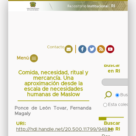
Contacto
Menú
Buscar
en RI
Comida, necesidad, ritual y
mercancía. Una
aproximación desde la
escala de necesidades
humanas de Maslow
Buscar 
Esta colecció
Ponce de León Tovar, Fernanda
Magaly
Buscar
URI:
en RI
http://hdl.handle.net/20.500.11799/94834