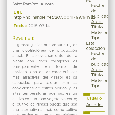
Por
Sainz Ramírez, Aurora
Fecha
de
URI:
publicación
http://hdl.handle.net/20.500.11799/94922
Autor
Fecha:
2018-03-14
Título
Materia
Tipo
Resumen:
Esta
El girasol (Helianthus annuus L.) es
colección
una dicotiledónea de producción
Fecha
anual. El aprovechamiento de la
de
planta con fines forrajeros es
publicación
principalmente en forma de
Autor
ensilado. Una de las características
Título
más atractivas del girasol es su
Materia
capacidad para tolerar bien las
Tipo
condiciones de estrés hídrico y las
altas temperaturas además, es un
Usuario
cultivo con un ciclo vegetativo corto;
el cultivo de girasol puede que sea
Acceder
una alternativa al maíz como cultivo