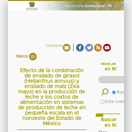
Contacto
Menú
Buscar
en RI
Efecto de la combinación
de ensilado de girasol
(Helianthus annuus) y
ensilado de maíz (Zea
mays) en la producción de
Buscar 
leche y los costos de
Esta colecció
alimentación en sistemas
de producción de leche en
pequeña escala en el
noroeste del Estado de
Buscar
México
en RI