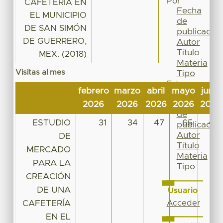
Por
CAFETERÍA EN
Fecha
EL MUNICIPIO
de
DE SAN SIMÓN
publicación
DE GUERRERO,
Autor
Título
MEX. (2018)
Materia
Visitas al mes
Tipo
Esta
febrero
marzo
abril
mayo
junio
colección
Fecha
2026
2026
2026
2026
2026
de
ESTUDIO
31
34
47
65
44
publicación
Autor
DE
Título
MERCADO
Materia
PARA LA
Tipo
CREACIÓN
DE UNA
Usuario
CAFETERÍA
Acceder
EN EL