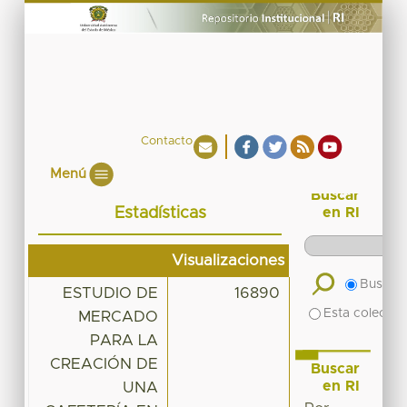
Contacto
Menú
Buscar
Estadísticas
en RI
Visualizaciones
Buscar 
ESTUDIO DE
16890
Esta colecció
MERCADO
PARA LA
CREACIÓN DE
Buscar
en RI
UNA