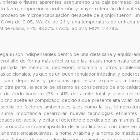
 grietas o fisuras aparentes, asegurando una baja permeabilid
r lo tanto, proporcionar protección y mayor retención del materi
 proceso de microencapsulación del aceite de ajonjolí fueron: u
 ( O/W) de 0.05, Wa:Co de 2:1 y una temperatura de entrada 
SOM de 6.63%, EE%=93.37%, LAC%=50.32 y MC%=2.479%.
ga-6) son indispensables dentro de una dieta sana y equilibrad
terol alto de forma más efectiva que las grasas monoinsaturada
la pérdida de memoria, depresión, insomnio y otros problem
as adicionales, ya que es un buen regulador intestinal y podero
o para deportistas y personas que están expuestas a tare
r otra parte, el aceite de sésamo es considerado de alto calida
de ácido linoleico (35 a 41% del aceite total y ácido oleico
icho aceite es complicado, debido a que presenta alta volatilid
sencia de factores ambientales tales como la luz, temperatur
ma importancia desarrollar nuevas tecnologías eficientes
ades del aceite y evitar el deterioro o perdida de las mismas. 
n producto microencapsulado de ácido linoleico con base en 
 agentes encapsulantes, la goma Arábiga y la goma de mastiqu