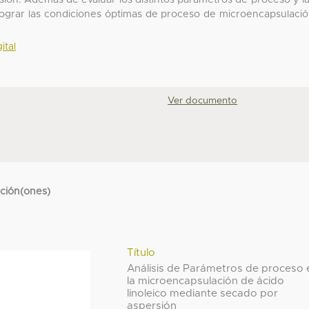
ión. Además de evaluar los distintos parámetros de proceso y l
 lograr las condiciones óptimas de proceso de microencapsulaci
.
ital
Ver documento
cción(ones)
Título
Análisis de Parámetros de proceso 
la microencapsulación de ácido
linoleico mediante secado por
aspersión