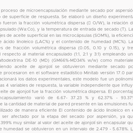
 el proceso de microencapsulación mediante secado por aspersi
o de superficie de respuesta. Se elaboró un diseño experiment
o fueron la fracción volumétrica dispersa ( O/W), la relación 
apsulado (Wa:Co), y la temperatura de entrada de secado (T). L
es de aceite superficial en las microcápsulas (SOM%), la eficienc
e ácido linoleico (LAC%) y el contenido de humedad (MC%). L
s de fracción volumétrica dispersa (0.05, 0.10 y 0.15), y tr
 respecto al material encapsulado (1:1, 2:1 y 3:1) empleando u
ltodextrina DE-10 (MD) (GM66%-MD34% w/w) como materiale
niendo aceite de ajonjolí se obtuvieron mediante secado p
e procesaron en el software estadístico Minitab versión 17.0 pa
cionará los datos experimentales, este modelo fue un polinom
as 4 variables de respuesta, la variable independiente que influ
te de ajonjolí fue la fracción volumétrica dispersa. El porcenta
 encapsulamiento varió de 6.67- 37.23 % y 62.37% - 93.37
e la cantidad de material de pared presente en las emulsiones f
ilizado de manera eficiente El contenido de ácido linoleico en 
o ser afectado por la etapa del secado por aspersión, ya q
9% muy similar al valor del aceite de ajonjolí sin encapsular q
de humedad se obtuvieron en un intervalo de 2.479 - 5.678%. 