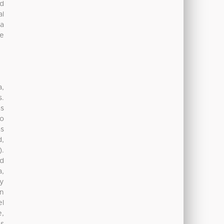
ad
al
na
de
a,
s.
as
so
as
d,
).
ad
a,
 y
En
el
e,