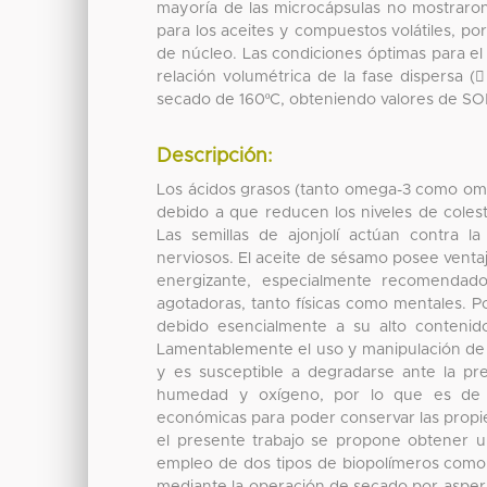
mayoría de las microcápsulas no mostraron
para los aceites y compuestos volátiles, po
de núcleo. Las condiciones óptimas para el
relación volumétrica de la fase dispersa
secado de 160ºC, obteniendo valores de 
Descripción:
Los ácidos grasos (tanto omega-3 como ome
debido a que reducen los niveles de coles
Las semillas de ajonjolí actúan contra 
nerviosos. El aceite de sésamo posee ventaj
energizante, especialmente recomendad
agotadoras, tanto físicas como mentales. Po
debido esencialmente a su alto contenido 
Lamentablemente el uso y manipulación de d
y es susceptible a degradarse ante la pre
humedad y oxígeno, por lo que es de su
económicas para poder conservar las propied
el presente trabajo se propone obtener u
empleo de dos tipos de biopolímeros como