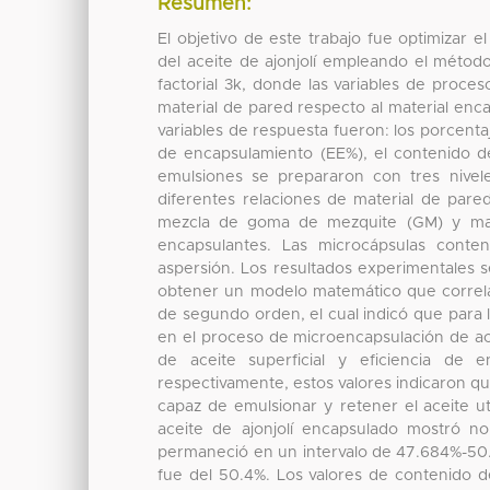
Resumen:
El objetivo de este trabajo fue optimizar
del aceite de ajonjolí empleando el métod
factorial 3k, donde las variables de proces
material de pared respecto al material enc
variables de respuesta fueron: los porcentaj
de encapsulamiento (EE%), el contenido d
emulsiones se prepararon con tres nivele
diferentes relaciones de material de pared
mezcla de goma de mezquite (GM) y ma
encapsulantes. Las microcápsulas conte
aspersión. Los resultados experimentales s
obtener un modelo matemático que correla
de segundo orden, el cual indicó que para l
en el proceso de microencapsulación de acei
de aceite superficial y eficiencia de
respectivamente, estos valores indicaron qu
capaz de emulsionar y retener el aceite ut
aceite de ajonjolí encapsulado mostró n
permaneció en un intervalo de 47.684%-50.39
fue del 50.4%. Los valores de contenido 