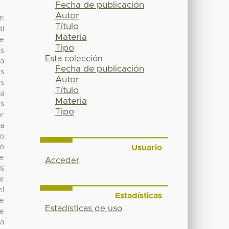
Fecha de publicación
Autor
ón
Título
al
Materia
de
Tipo
as
Esta colección
ia
Fecha de publicación
as
Autor
es
Título
na
Materia
s
Tipo
or
ra
io
Usuario
yó
je
Acceder
%
ue
el
Estadísticas
ue
Estadísticas de uso
ue
La