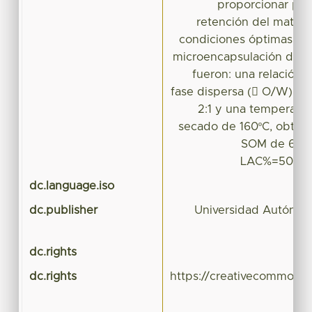
proporcionar pro
retención del materia
condiciones óptimas pa
microencapsulación del ac
fueron: una relación 
fase dispersa ( O/W) de
2:1 y una temperatu
secado de 160ºC, obten
SOM de 6.63
LAC%=50.32
dc.language.iso
dc.publisher
Universidad Autónom
dc.rights
dc.rights
https://creativecommons.