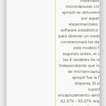
materiales en
microcápsulas conten
ajonjolí se obtuvieron
por aspersión
experimentales se 
software estadístico Min
para obtener un modelo
correlacionará los datos
este modelo fue 
segundo orden, el cual
las 4 variables de respu
independiente que influ
de microencapsulaci
ajonjolí fue la fra
dispersa. El por
superficia
encapsulamiento varió de
62.37% - 93.37% respec