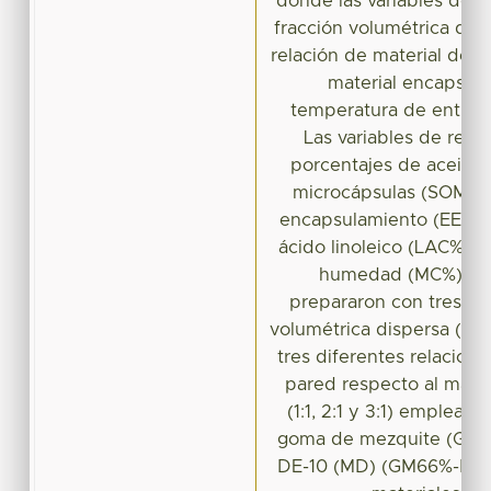
donde las variables de p
fracción volumétrica disp
relación de material de p
material encapsula
temperatura de entrad
Las variables de resp
porcentajes de aceite s
microcápsulas (SOM%), 
encapsulamiento (EE%), 
ácido linoleico (LAC%) y
humedad (MC%). La
prepararon con tres niv
volumétrica dispersa (0.05
tres diferentes relacion
pared respecto al mate
(1:1, 2:1 y 3:1) emplea
goma de mezquite (GM) 
DE-10 (MD) (GM66%-MD