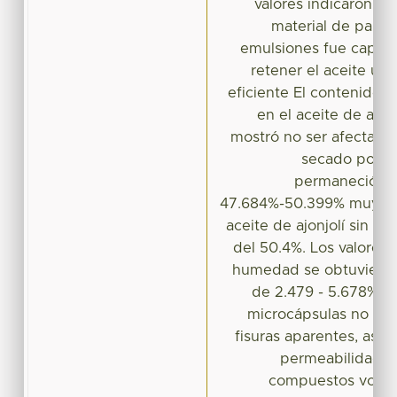
valores indicaron qu
material de pared
emulsiones fue capaz 
retener el aceite uti
eficiente El contenido d
en el aceite de ajon
mostró no ser afectado 
secado por a
permaneció en
47.684%-50.399% muy simi
aceite de ajonjolí sin e
del 50.4%. Los valores
humedad se obtuvieron 
de 2.479 - 5.678%. L
microcápsulas no mos
fisuras aparentes, ase
permeabilidad pa
compuestos volátil