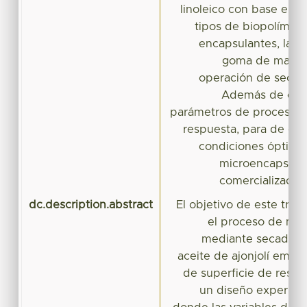
linoleico con base en 
tipos de biopolímer
encapsulantes, la g
goma de mastiq
operación de secad
Además de evalu
parámetros de proceso y 
respuesta, para de esa 
condiciones óptima
microencapsulac
comercializado a 
dc.description.abstract
El objetivo de este trab
el proceso de mic
mediante secado po
aceite de ajonjolí emp
de superficie de respu
un diseño experimen