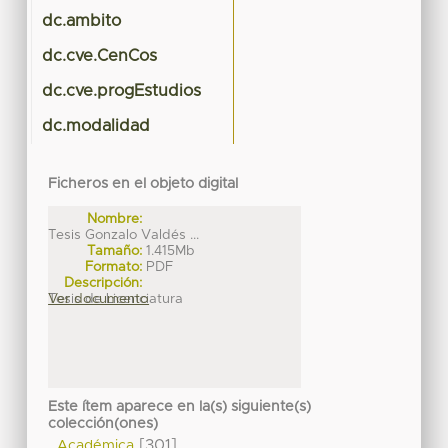
dc.ambito
dc.cve.CenCos
dc.cve.progEstudios
dc.modalidad
Ficheros en el objeto digital
Nombre:
Tesis Gonzalo Valdés ...
Tamaño:
1.415Mb
Formato:
PDF
Descripción:
Tesis de Licenciatura
Ver documento
Este ítem aparece en la(s) siguiente(s)
colección(ones)
[301]
Académica