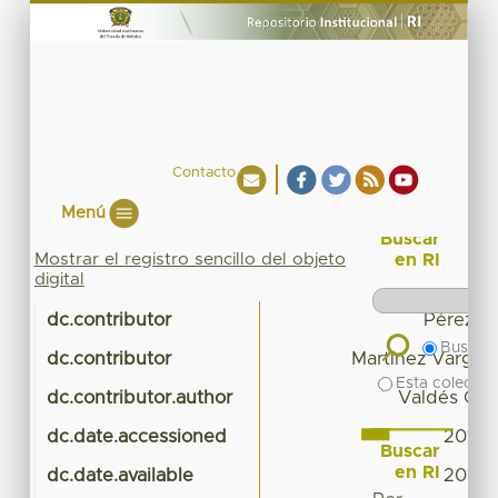
Contacto
Menú
Buscar
Mostrar el registro sencillo del objeto
en RI
digital
dc.contributor
Pérez Al
Buscar 
dc.contributor
Martínez Vargas,
Esta colecció
dc.contributor.author
Valdés Garc
dc.date.accessioned
2018-
Buscar
en RI
dc.date.available
2018-