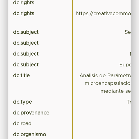
dc.rights
dc.rights
https://creativecommons.
dc.subject
Secad
dc.subject
A
dc.subject
Mic
dc.subject
Superfi
dc.title
Análisis de Parámetros 
microencapsulación de
mediante secad
dc.type
Tesis
dc.provenance
dc.road
dc.organismo