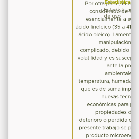
Estadísticas
Por otra parte, el ace
Estadísticas
considerado de alto
de uso
esencialmente a su a
ácido linoleico (35 a 41% d
ácido oleico). Lamentab
manipulación de
complicado, debido a q
volatilidad y es suscepti
ante la prese
ambientales ta
temperatura, humedad y 
que es de suma importa
nuevas tecnolog
económicas para pode
propiedades del a
deterioro o perdida de l
presente trabajo se pro
producto microencap