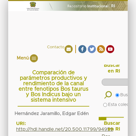
Contacto
Menú
Buscar
en RI
Comparación de
parámetros productivos y
rendimiento de la canal
entre fenotipos Bos taurus
y Bos Indicus bajo un
Buscar 
sistema intensivo
Esta colecció
Hernández Jaramillo, Edgar Edén
Buscar
URI:
en RI
http://hdl.handle.net/20.500.11799/94959