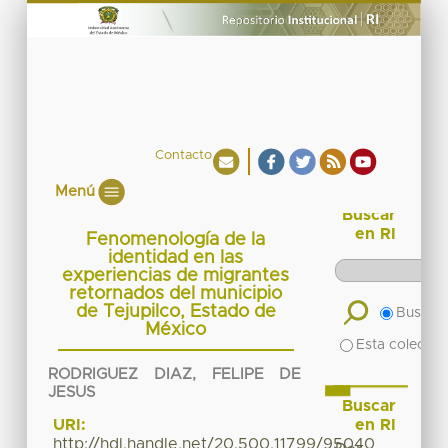
Contacto
Menú
Buscar
en RI
Fenomenología de la
identidad en las
experiencias de migrantes
retornados del municipio
de Tejupilco, Estado de
Buscar 
México
Esta colecció
RODRIGUEZ DIAZ, FELIPE DE
JESUS
Buscar
en RI
URI:
http://hdl.handle.net/20.500.11799/95040