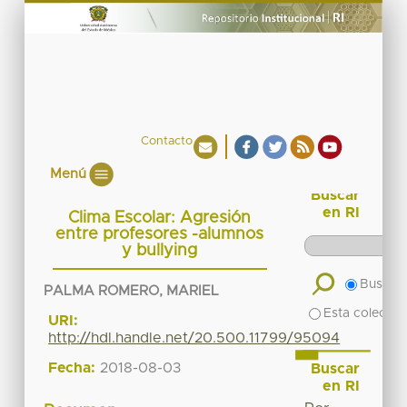
Contacto
Menú
Buscar
en RI
Clima Escolar: Agresión
entre profesores -alumnos
y bullying
Buscar 
PALMA ROMERO, MARIEL
Esta colecció
URI:
http://hdl.handle.net/20.500.11799/95094
Fecha:
2018-08-03
Buscar
en RI