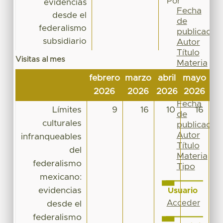
Por
evidencias
Fecha
desde el
de
federalismo
publicación
subsidiario
Autor
Título
Visitas al mes
Materia
Tipo
febrero
marzo
abril
mayo
ju
Esta
2026
2026
2026
2026
20
colección
Fecha
Límites
9
16
10
16
de
culturales
publicación
Autor
infranqueables
Título
del
Materia
federalismo
Tipo
mexicano:
evidencias
Usuario
Acceder
desde el
federalismo