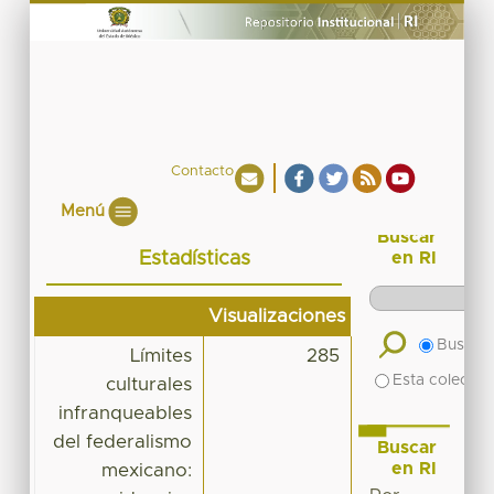
Contacto
Menú
Buscar
Estadísticas
en RI
Visualizaciones
Buscar 
Límites
285
Esta colecció
culturales
infranqueables
del federalismo
Buscar
en RI
mexicano: