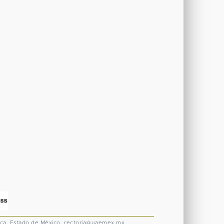
ca, Estado de México.
rectoria@uaemex.mx