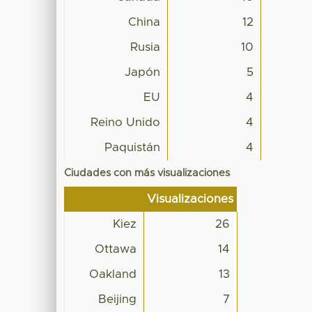
China
12
Rusia
10
Japón
5
EU
4
Reino Unido
4
Paquistán
4
Ciudades con más visualizaciones
Visualizaciones
Kiez
26
Ottawa
14
Oakland
13
Beijing
7