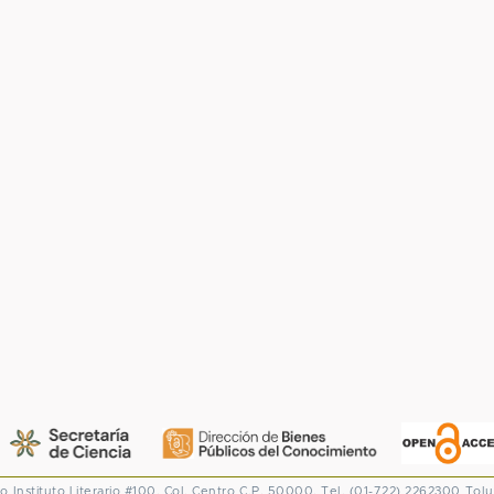
co
Instituto Literario #100. Col. Centro
C.P. 50000. Tel. (01-722) 2262300
Tolu