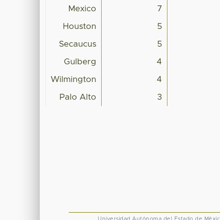
Mexico
7
Houston
5
Secaucus
5
Gulberg
4
Wilmington
4
Palo Alto
3
Universidad Autónoma del Estado de Méxi