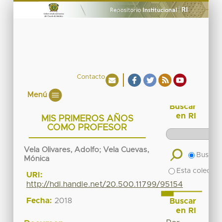
Contacto
Menú
Buscar
en RI
MIS PRIMEROS AÑOS
COMO PROFESOR
Vela Olivares, Adolfo
;
Vela Cuevas,
Buscar 
Mónica
Esta colecció
URI:
http://hdl.handle.net/20.500.11799/95154
Fecha:
2018
Buscar
en RI