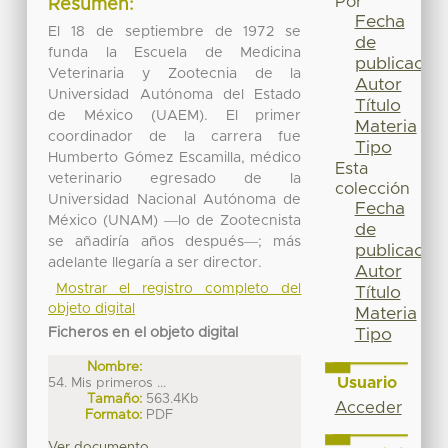
Por
Resumen:
Fecha
El 18 de septiembre de 1972 se
de
funda la Escuela de Medicina
publicación
Veterinaria y Zootecnia de la
Autor
Universidad Autónoma del Estado
Título
de México (UAEM). El primer
Materia
coordinador de la carrera fue
Tipo
Humberto Gómez Escamilla, médico
Esta
veterinario egresado de la
colección
Universidad Nacional Autónoma de
Fecha
México (UNAM) ―lo de Zootecnista
de
se añadiría años después―; más
publicación
adelante llegaría a ser director.
Autor
Mostrar el registro completo del
Título
objeto digital
Materia
Ficheros en el objeto digital
Tipo
Nombre:
Usuario
54. Mis primeros ...
Tamaño:
563.4Kb
Acceder
Formato:
PDF
Ver documento