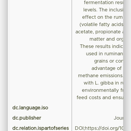
fermentation resulte
levels. The inclusion
effect on the rumina
(volatile fatty acids, 
acetate, propionate and
matter and organi
These results indicate
used in ruminant die
grains or conce
advantage of pos
methane emissions. Di
with L. gibba in rum
environmentally frie
feed costs and ensure 
dc.language.iso
dc.publisher
Journal
dc.relation.ispartofseries
DOI;https://doi.org/10.10