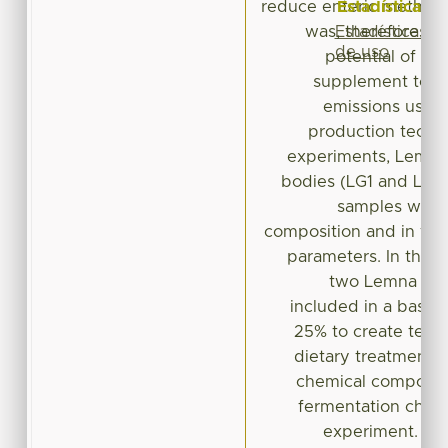
Estadísticas
reduce enteric methane
Estadísticas
was, therefore, d
de uso
potential of d
supplement to r
emissions using 
production techniq
experiments, Lemna
bodies (LG1 and LG2)
samples were 
composition and in vit
parameters. In the 
two Lemna gib
included in a basal d
25% to create ten d
dietary treatments 
chemical compositi
fermentation charact
experiment. Le