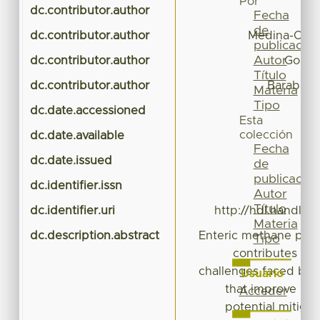
Por
dc.contributor.author
Fecha
de
dc.contributor.author
Medina-Cuell
publicación
Autor
dc.contributor.author
Gonzá
Título
dc.contributor.author
Barababo
Materia
Tipo
dc.date.accessioned
Esta
colección
dc.date.available
Fecha
dc.date.issued
de
publicación
dc.identifier.issn
Autor
Título
dc.identifier.uri
http://hdl.handle.
Materia
dc.description.abstract
Enteric methane prod
Tipo
contributes to 
challenges faced by
Usuario
that improve nutr
Acceder
potential mitigat