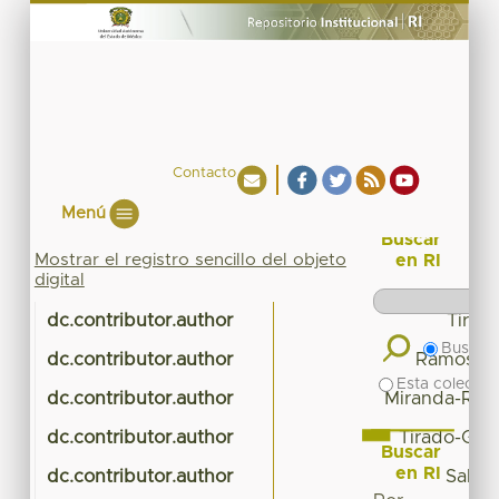
Contacto
Menú
Buscar
Mostrar el registro sencillo del objeto
en RI
digital
dc.contributor.author
Tirad
Buscar 
dc.contributor.author
Ramos-Mij
Esta colecció
dc.contributor.author
Miranda-Rome
dc.contributor.author
Tirado-Gon
Buscar
en RI
dc.contributor.author
Salem