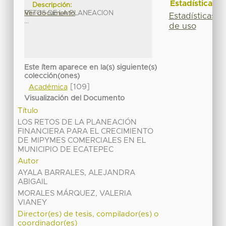
Estadísticas
Descripción:
RETOS DE LA PLANEACION
Ver documento
Estadísticas
...
de uso
Este ítem aparece en la(s) siguiente(s)
colección(ones)
[109]
Académica
Visualización del Documento
Título
LOS RETOS DE LA PLANEACIÓN
FINANCIERA PARA EL CRECIMIENTO
DE MIPYMES COMERCIALES EN EL
MUNICIPIO DE ECATEPEC
Autor
AYALA BARRALES, ALEJANDRA
ABIGAIL
MORALES MÁRQUEZ, VALERIA
VIANEY
Director(es) de tesis, compilador(es) o
coordinador(es)