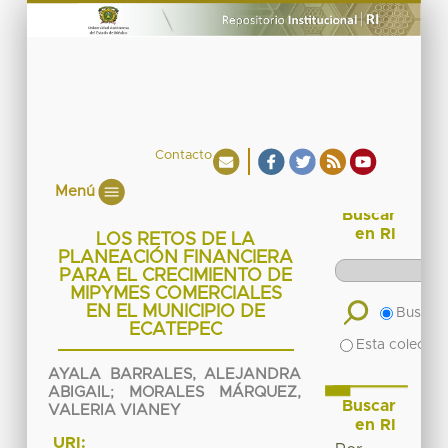
Contacto
Menú
Buscar
en RI
LOS RETOS DE LA
PLANEACIÓN FINANCIERA
PARA EL CRECIMIENTO DE
MIPYMES COMERCIALES
EN EL MUNICIPIO DE
Buscar 
ECATEPEC
Esta colecció
AYALA BARRALES, ALEJANDRA
ABIGAIL
;
MORALES MÁRQUEZ,
Buscar
VALERIA VIANEY
en RI
URI: