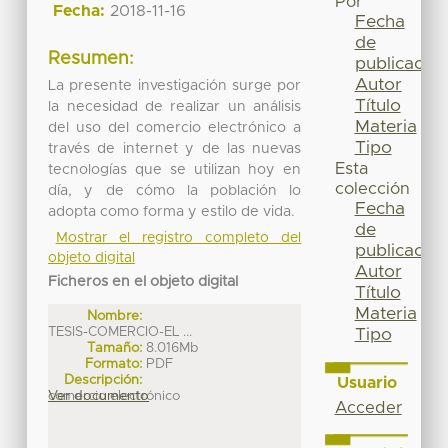
Por
Fecha:
2018-11-16
Fecha
de
Resumen:
publicación
Autor
La presente investigación surge por
Título
la necesidad de realizar un análisis
Materia
del uso del comercio electrónico a
Tipo
través de internet y de las nuevas
Esta
tecnologías que se utilizan hoy en
colección
día, y de cómo la población lo
Fecha
adopta como forma y estilo de vida.
de
Mostrar el registro completo del
publicación
objeto digital
Autor
Ficheros en el objeto digital
Título
Materia
Nombre:
TESIS-COMERCIO-EL ...
Tipo
Tamaño:
8.016Mb
Formato:
PDF
Descripción:
Usuario
comercio electrónico
Ver documento
Acceder