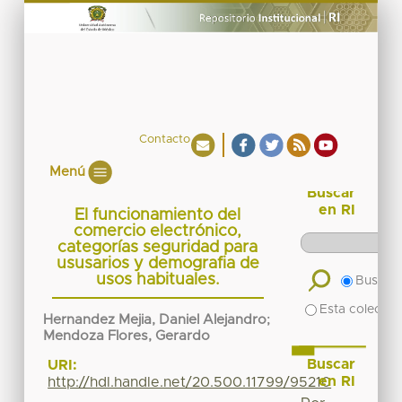
Contacto
Menú
Buscar
en RI
El funcionamiento del
comercio electrónico,
categorías seguridad para
ususarios y demografia de
usos habituales.
Buscar 
Esta colecció
Hernandez Mejia, Daniel Alejandro
;
Mendoza Flores, Gerardo
Buscar
URI:
en RI
http://hdl.handle.net/20.500.11799/95210