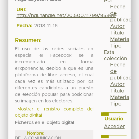
Por
Fecha
URI:
de
http://hdl.handle.net/20.500.11799/95305
publicación
Fecha:
2018-11-16
Autor
Título
Materia
Resumen:
Tipo
El uso de las redes sociales en
Esta
especial el Facebook se a
colección
incrementado en forma
Fecha
erxponencial, debido a que es una
de
plataforma de libre acceso, el cual
publicación
cada vez es más utilizado por los
Autor
diferentes candidatos a un puesto
Título
de elección popular para posicionar
Materia
su imagen en los electores.
Tipo
Mostrar el registro completo del
objeto digital
Usuario
Ficheros en el objeto digital
Acceder
Nombre:
DE LA COMUNICACIÓN ...