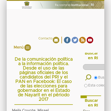
Contacto
Menú
Buscar
en RI
De la comunicación política
a la información política.
Desde el uso de las
páginas oficiales de los
candidatos del PRI y el
Buscar 
PAN en Facebook: El caso
Esta colecció
de las elecciones para
gobernador en el Estado
de Nayarit en el périodo
2017
Buscar
en RI
Mejía Coyote, Misael