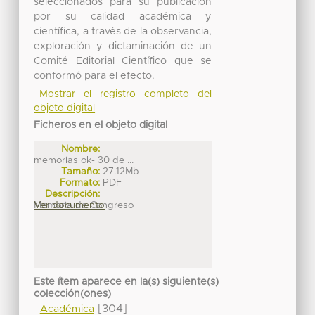
seleccionados para su publicación
por su calidad académica y
científica, a través de la observancia,
exploración y dictaminación de un
Comité Editorial Científico que se
conformó para el efecto.
Mostrar el registro completo del
objeto digital
Ficheros en el objeto digital
Nombre:
memorias ok- 30 de ...
Tamaño:
27.12Mb
Formato:
PDF
Descripción:
Memoria de Congreso
Ver documento
Este ítem aparece en la(s) siguiente(s)
colección(ones)
[304]
Académica