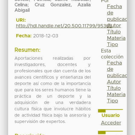
Por
Celina
;
Cruz Gonzalez, Azalia
Fecha
Abigail
de
publicación
URI:
Autor
http://hdl.handle.net/20.500.11799/95365
Título
Fecha:
2018-12-03
Materia
Tipo
Resumen:
Esta
colección
Aportaciones realizadas por
Fecha
investigadores, docentes y
de
profesionales que dan cuenta de los
publicación
avances científicos y enseñanza del
Autor
deporte así como de la importancia
Título
que para los seres humanos tiene la
Materia
práctica de un deporte y la
Tipo
adquisición de una verdadera
cultura física que involucre hábitos
Usuario
de actividad física bajo la asesoría y
supervisión de expertos.
Acceder