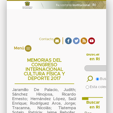
Contacto
Menú
Buscar
en RI
MEMORIAS DEL
CONGRESO
INTERNACIONAL
CULTURA FÍSICA Y
DEPORTE 2017
Buscar 
Esta colecció
Jaramillo De Palacio, Judith
;
Sánchez Hinojosa, Ricardo
Ernesto
;
Hernández López, Saúl
Buscar
Enrique
;
Rodríguez Arce, Jorge
;
en RI
Tracanna, Nicolás
;
Tlatempa
Sotelo, Patricia
;
Jaime Rebollar,