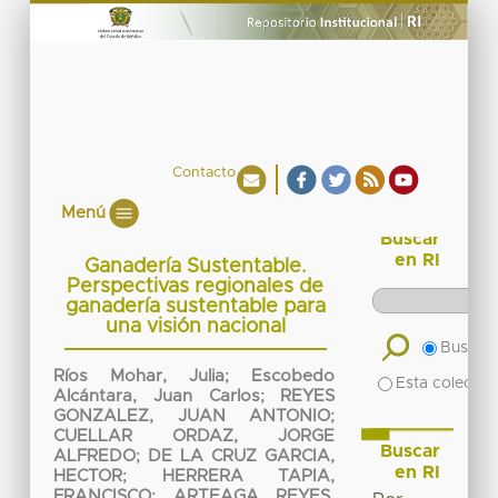
Contacto
Menú
Buscar
en RI
Ganadería Sustentable.
Perspectivas regionales de
ganadería sustentable para
una visión nacional
Buscar 
Ríos Mohar, Julia
;
Escobedo
Esta colecció
Alcántara, Juan Carlos
;
REYES
GONZALEZ, JUAN ANTONIO
;
CUELLAR ORDAZ, JORGE
Buscar
ALFREDO
;
DE LA CRUZ GARCIA,
en RI
HECTOR
;
HERRERA TAPIA,
FRANCISCO
;
ARTEAGA REYES,