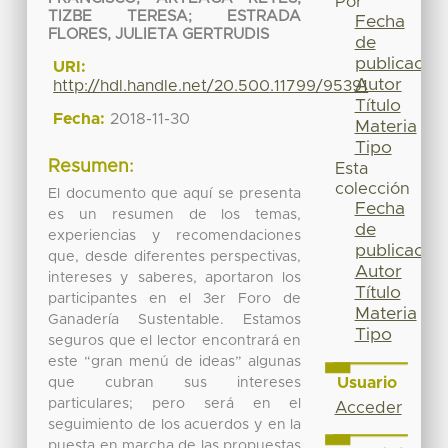
Por
TIZBE TERESA
;
ESTRADA
Fecha
FLORES, JULIETA GERTRUDIS
de
publicación
URI:
Autor
http://hdl.handle.net/20.500.11799/95391
Título
Fecha:
2018-11-30
Materia
Tipo
Resumen:
Esta
colección
El documento que aquí se presenta
Fecha
es un resumen de los temas,
de
experiencias y recomendaciones
publicación
que, desde diferentes perspectivas,
Autor
intereses y saberes, aportaron los
Título
participantes en el 3er Foro de
Materia
Ganadería Sustentable. Estamos
Tipo
seguros que el lector encontrará en
este “gran menú de ideas” algunas
Usuario
que cubran sus intereses
particulares; pero será en el
Acceder
seguimiento de los acuerdos y en la
puesta en marcha de las propuestas