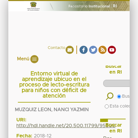
Contacto
Menú
Buscar
en RI
Entorno virtual de
aprendizaje ubicuo en el
proceso de lecto-escritura
para niños con déficit de
atención
Buscar 
Esta colecció
MUZQUIZ LEON, NANCI YAZMIN
URI:
Buscar
http://hdl.handle.net/20.500.11799/95500
en RI
Fecha:
2018-12