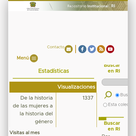
Contacto
Menú
Buscar
Estadísticas
en RI
Visualizaciones
Buscar 
De la historia
1337
Esta colecció
de las mujeres a
la historia del
género
Buscar
en RI
Visitas al mes