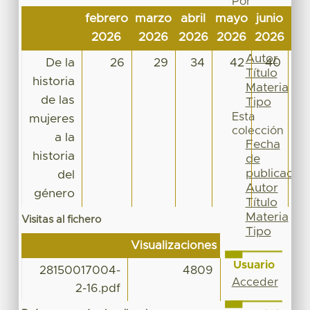
Por
Fecha
febrero
marzo
abril
mayo
junio
jul
de
2026
2026
2026
2026
2026
20
publicación
Autor
De la
26
29
34
42
40
Título
historia
Materia
de las
Tipo
Esta
mujeres
colección
a la
Fecha
historia
de
publicación
del
Autor
género
Título
Materia
Visitas al fichero
Tipo
Visualizaciones
Usuario
28150017004-
4809
Acceder
2-16.pdf