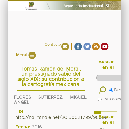
Contacto
Menú
Buscar
en RI
Tomás Ramón del Moral,
un prestigiado sabio del
siglo XIX: su contribución a
la cartografía mexicana
Buscar 
FLORES GUTIERREZ, MIGUEL
Esta colecció
ANGEL
URI:
Buscar
http://hdl.handle.net/20.500.11799/96508
en RI
Fecha:
2016