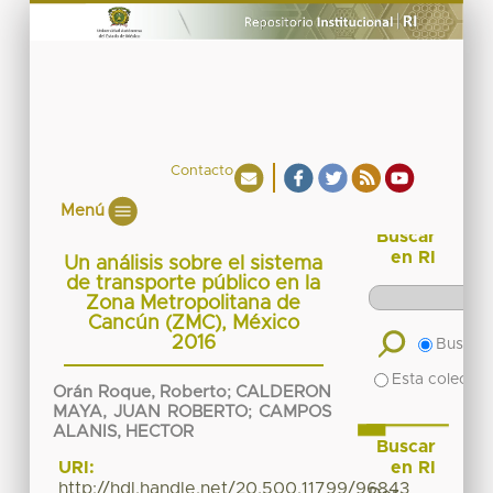
Contacto
Menú
Buscar
en RI
Un análisis sobre el sistema
de transporte público en la
Zona Metropolitana de
Cancún (ZMC), México
2016
Buscar 
Esta colecció
Orán Roque, Roberto
;
CALDERON
MAYA, JUAN ROBERTO
;
CAMPOS
ALANIS, HECTOR
Buscar
en RI
URI:
http://hdl.handle.net/20.500.11799/96843