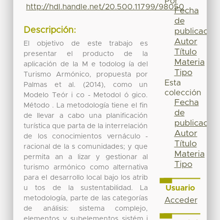
Por
http://hdl.handle.net/20.500.11799/98050
Fecha
de
Descripción:
publicación
Autor
El objetivo de este trabajo es
Título
presentar el producto de la
Materia
aplicación de la M e todolog ía del
Tipo
Turismo Armónico, propuesta por
Esta
Palmas et al. (2014), como un
colección
Modelo Teór i co - Metodol ó gico.
Fecha
Método . La metodología tiene el fin
de
de llevar a cabo una planificación
publicación
turística que parta de la interrelación
Autor
de los conocimientos vernáculo -
Título
racional de la s comunidades; y que
Materia
permita an a lizar y gestionar al
Tipo
turismo armónico como alternativa
para el desarrollo local bajo los atrib
Usuario
u tos de la sustentabilidad. La
metodología, parte de las categorías
Acceder
de análisis: sistema complejo,
elementos y subelementos sistém i