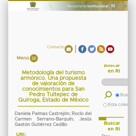
Contacto
Menú
Buscar
en RI
Metodología del turismo
armónico. Una propuesta
de valoración de
conocimientos para San
Pedro Tultepec de
Buscar 
Quiroga, Estado de México
Esta colecció
Daniela Palmas Castrejón; Rocío del
Carmen Serrano-Barquín; Jesús
Buscar
Gastón Gutiérrez Cedillo
en RI
URI: