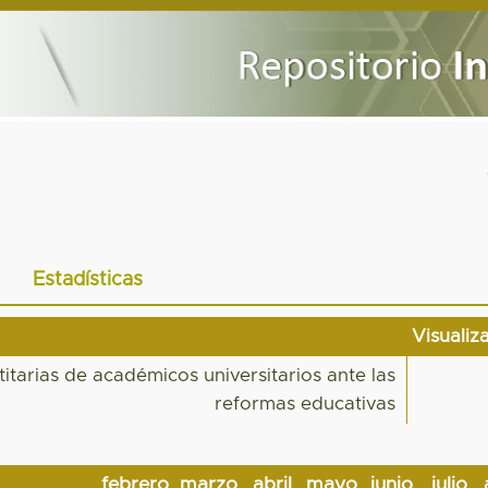
Estadísticas
Visualiz
titarias de académicos universitarios ante las
reformas educativas
febrero
marzo
abril
mayo
junio
julio