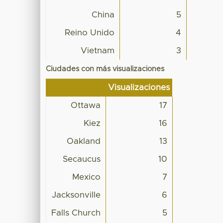
China
5
Reino Unido
4
Vietnam
3
Ciudades con más visualizaciones
Visualizaciones
Ottawa
17
Kiez
16
Oakland
13
Secaucus
10
Mexico
7
Jacksonville
6
Falls Church
5