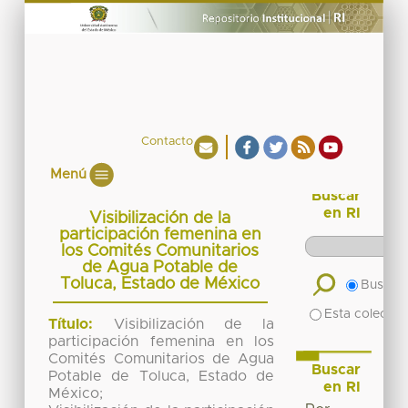
Contacto
Menú
Buscar
en RI
Visibilización de la
participación femenina en
los Comités Comunitarios
de Agua Potable de
Toluca, Estado de México
Buscar 
Esta colecció
Título:
Visibilización de la
participación femenina en los
Comités Comunitarios de Agua
Buscar
Potable de Toluca, Estado de
en RI
México;