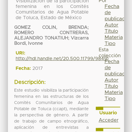
Por
Visibilización de la participación
Fecha
femenina en los Comités
Comunitarios de Agua Potable
de
de Toluca, Estado de México
publicación
Autor
GOMEZ COLIN, BRENDA
;
Título
ROMERO CONTRERAS,
Materia
ALEJANDRO TONATIUH
;
Vizcarra
Tipo
Bordi, Ivonne
Esta
URI:
colección
http://hdl.handle.net/20.500.11799/98491
Fecha
de
Fecha:
2017
publicación
Autor
Descripción:
Título
Este estudio visibiliza la participación
Materia
femenina en las estructuras de los
Tipo
Comités Comunitarios de Agua
Potable de Toluca (ccapt), mediante
Usuario
la perspectiva de género. A partir
Acceder
de trabajo de campo etnográfico,
aplicación de entrevistas a