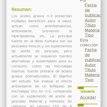
Por
Fecha
Resumen:
de
publicación
Los ácidos grasos n-3 presentan
Autor
múltiples beneficios para la salud,
Título
actúan como antinflamatorios,
Materia
antioxidante, previenen la
Tipo
hiperlipidemia, etc. La principal
Esta
fuente en la dieta humana son los
colección
pescados frescos y los suplementos
Fecha
de aceite de pescado, pero
de
actualmente se requieren fuentes
publicación
alternativas y sustentables para su
Autor
consumo, como las microalgas
Título
marinas; fuente primaria de ácidos
Materia
grasos polinsaturados. El objetivo
Tipo
del estudio fue evaluar el efecto
antioxidante de un liofilizado de
Usuario
microalgas rico en n-3, comparado
con un suplemento de aceite de
Acceder
pescado. Material y métodos: Se
utilizaron 30 ratones CD1 de 8