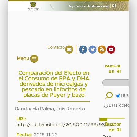
Contacto
Menú
Buscar
en RI
Comparación del Efecto en
el Consumo de EPA y DHA
derivados de microalgas y
pescado en linfocitos de
placas de Peyer y bazo
Buscar 
Esta colecció
Garatachía Palma, Luis Roberto
URI:
Buscar
http://hdl.handle.net/20.500.11799/98668
en RI
Fecha:
2018-11-23