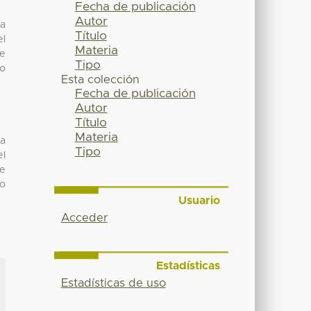
Fecha de publicación
Autor
ca
Título
el
Materia
de
Tipo
to
Esta colección
Fecha de publicación
Autor
Título
Materia
ca
Tipo
el
de
to
Usuario
Acceder
Estadísticas
Estadísticas de uso