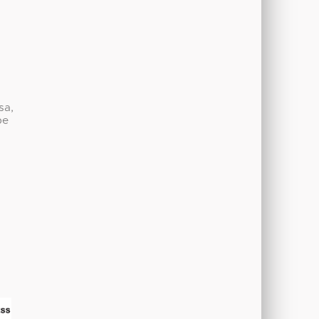
sa,
be