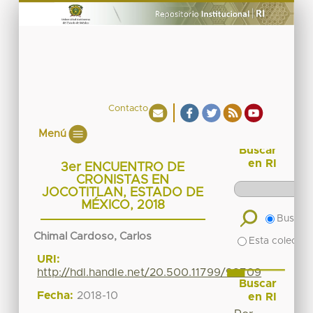
Contacto
Menú
Buscar
en RI
3er ENCUENTRO DE
CRONISTAS EN
JOCOTITLAN, ESTADO DE
MÉXICO, 2018
Buscar 
Chimal Cardoso, Carlos
Esta colecció
URI:
http://hdl.handle.net/20.500.11799/98709
Buscar
Fecha:
2018-10
en RI