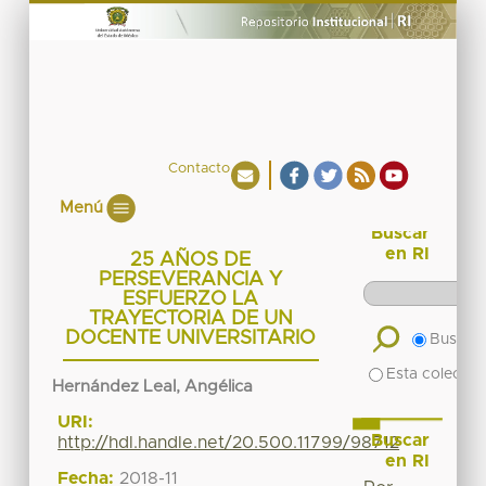
Contacto
Menú
Buscar
en RI
25 AÑOS DE
PERSEVERANCIA Y
ESFUERZO LA
TRAYECTORIA DE UN
DOCENTE UNIVERSITARIO
Buscar 
Esta colecció
Hernández Leal, Angélica
URI:
Buscar
http://hdl.handle.net/20.500.11799/98712
en RI
Fecha:
2018-11