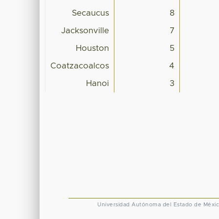
Secaucus
8
Jacksonville
7
Houston
5
Coatzacoalcos
4
Hanoi
3
Universidad Autónoma del Estado de Méxi