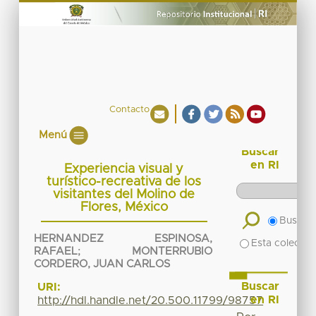
Contacto
Menú
Buscar
en RI
Experiencia visual y
turístico-recreativa de los
visitantes del Molino de
Flores, México
Buscar 
HERNANDEZ ESPINOSA,
Esta colecció
RAFAEL
;
MONTERRUBIO
CORDERO, JUAN CARLOS
Buscar
URI:
en RI
http://hdl.handle.net/20.500.11799/98757