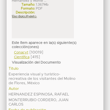
Hernández y Monte ...
Tamaño:
1.367Mb
Formato:
PDF
Descripción:
Capítulo 11 del ...
Ver documento
Este ítem aparece en la(s) siguiente(s)
colección(ones)
[10019]
Conacyt
[415]
Científica
Visualización del Documento
Título
Experiencia visual y turístico-
recreativa de los visitantes del Molino
de Flores, México
Autor
HERNANDEZ ESPINOSA, RAFAEL
MONTERRUBIO CORDERO, JUAN
CARLOS