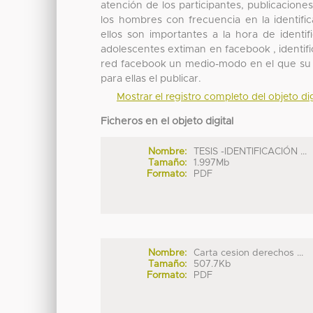
atención de los participantes, publicacion
los hombres con frecuencia en la identific
ellos son importantes a la hora de identi
adolescentes extiman en facebook , identif
red facebook un medio-modo en el que su d
para ellas el publicar.
Mostrar el registro completo del objeto dig
Ficheros en el objeto digital
Nombre:
TESIS -IDENTIFICACIÓN ...
Tamaño:
1.997Mb
Formato:
PDF
Nombre:
Carta cesion derechos ...
Tamaño:
507.7Kb
Formato:
PDF