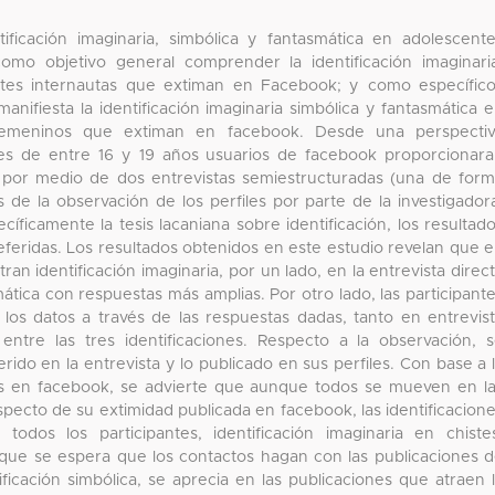
tificación imaginaria, simbólica y fantasmática en adolescent
omo objetivo general comprender la identificación imaginari
entes internautas que extiman en Facebook; y como específic
manifiesta la identificación imaginaria simbólica y fantasmática 
 femeninos que extiman en facebook. Desde una perspectiv
centes de entre 16 y 19 años usuarios de facebook proporcionar
s por medio de dos entrevistas semiestructuradas (una de for
is de la observación de los perfiles por parte de la investigador
cíficamente la tesis lacaniana sobre identificación, los resultad
referidas. Los resultados obtenidos en este estudio revelan que 
ran identificación imaginaria, por un lado, en la entrevista direc
mática con respuestas más amplias. Por otro lado, las participant
os datos a través de las respuestas dadas, tanto en entrevis
entre las tres identificaciones. Respecto a la observación, 
rido en la entrevista y lo publicado en sus perfiles. Con base a 
tes en facebook, se advierte que aunque todos se mueven en l
pecto de su extimidad publicada en facebook, las identificacion
dos los participantes, identificación imaginaria en chiste
o que se espera que los contactos hagan con las publicaciones 
ficación simbólica, se aprecia en las publicaciones que atraen 