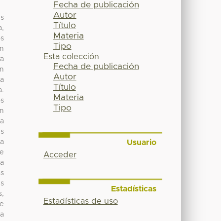
Fecha de publicación
Autor
es
Título
a,
Materia
os
Tipo
en
Esta colección
a
Fecha de publicación
an
Autor
ma
Título
a.
Materia
os
Tipo
en
ta
es
Usuario
ta
se
Acceder
la
as
es
Estadísticas
s,
Estadísticas de uso
de
la