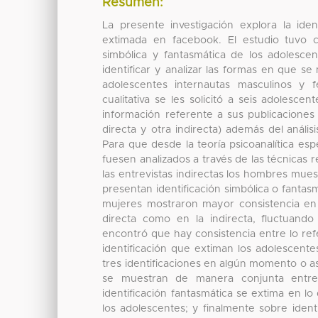
Resumen:
La presente investigación explora la iden
extimada en facebook. El estudio tuvo c
simbólica y fantasmática de los adolesc
identificar y analizar las formas en que se 
adolescentes internautas masculinos y
cualitativa se les solicitó a seis adoles
información referente a sus publicacione
directa y otra indirecta) además del anális
Para que desde la teoría psicoanalítica espe
fuesen analizados a través de las técnicas 
las entrevistas indirectas los hombres muest
presentan identificación simbólica o fantas
mujeres mostraron mayor consistencia en l
directa como en la indirecta, fluctuando 
encontró que hay consistencia entre lo refe
identificación que extiman los adolescen
tres identificaciones en algún momento o as
se muestran de manera conjunta entre to
identificación fantasmática se extima en l
los adolescentes; y finalmente sobre identi