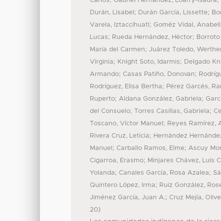
;
;
Carlos
Gabriel Hernández, Loarry-Isaura
;
;
Durán, Lisabel
Durán García, Lissette
Bo
;
Varela, Iztaccíhuatl
Goméz Vidal, Anabell
;
;
Lucas
Rueda Hernández, Héctor
Borroto
;
María del Carmen
Juárez Toledo, Werthe
;
;
Virginia
Knight Soto, Idarmis
Delgado Knig
;
;
Armando
Casas Patiño, Donovan
Rodríg
;
Rodríguez, Elisa Bertha
Pérez Garcés, Ra
;
;
Ruperto
Aldana González, Gabriela
Garc
;
;
del Consuelo
Torres Casillas, Gabriela
Ce
;
Toscano, Víctor Manuel
Reyes Ramírez, A
;
Rivera Cruz, Leticia
Hernández Hernández
;
;
Manuel
Carballo Ramos, Elme
Ascuy Mora
;
Cigarroa, Erasmo
Minjares Chávez, Luis C
;
;
Yolanda
Canales García, Rosa Azalea
Sá
;
Quintero López, Irma
Ruiz González, Ros
;
Jiménez García, Juan A.
Cruz Mejía, Olive
)
20