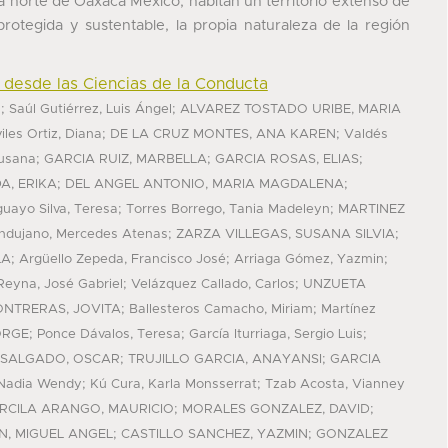
a norte de Oaxaca México, habitan un territorio extenso de
rotegida y sustentable, la propia naturaleza de la región
a desde las Ciencias de la Conducta
;
;
l
Saúl Gutiérrez, Luis Ángel
ALVAREZ TOSTADO URIBE, MARIA
;
;
iles Ortiz, Diana
DE LA CRUZ MONTES, ANA KAREN
Valdés
;
;
;
Susana
GARCIA RUIZ, MARBELLA
GARCIA ROSAS, ELIAS
;
;
A, ERIKA
DEL ANGEL ANTONIO, MARIA MAGDALENA
;
;
uayo Silva, Teresa
Torres Borrego, Tania Madeleyn
MARTINEZ
;
;
ndujano, Mercedes Atenas
ZARZA VILLEGAS, SUSANA SILVIA
;
;
;
LA
Argüello Zepeda, Francisco José
Arriaga Gómez, Yazmin
;
;
Reyna, José Gabriel
Velázquez Callado, Carlos
UNZUETA
;
;
NTRERAS, JOVITA
Ballesteros Camacho, Miriam
Martínez
;
;
;
ORGE
Ponce Dávalos, Teresa
García Iturriaga, Sergio Luis
;
;
SALGADO, OSCAR
TRUJILLO GARCIA, ANAYANSI
GARCIA
;
;
 Nadia Wendy
Kú Cura, Karla Monsserrat
Tzab Acosta, Vianney
;
;
RCILA ARANGO, MAURICIO
MORALES GONZALEZ, DAVID
;
;
, MIGUEL ANGEL
CASTILLO SANCHEZ, YAZMIN
GONZALEZ