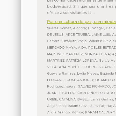
Las comunidades indígenas de la sierr
biodiversidad. Sin que sea una área p
ofrece a sus visitantes la ...
Por una cultura de paz, una mirad
;
Suárez Gómez, Alondra
H. Winger, Danie
;
;
DE JESUS
ARCE TRUEBA, JAIME LUIS
Áv
;
Carrera, Elizabeth Rocío
Valentín Cirilo, 
;
MERCADO MAYA, AIDA
ROBLES ESTRAD
;
MARTINEZ MARTINEZ, NORMA ELENA
Ag
;
MARTINEZ, PATRICIA LORENA
García Ma
VILLAFAÑA MONTIEL, LOURDES GABRIE
;
Guevara Ramírez, Lydia Nieves
Espínola 
;
FLORANES, JOSÉ ANTONIO
OCAMPO CO
;
Rodríguez, Isaura
GALVEZ PICHARDO, J
;
JUAREZ TOLEDO, CAMERINO
HURTADO 
;
URIBE, CATALINA ISABEL
Limas Garfias,
;
;
Alejandrina
Balam Cetz, Laura Patricia
A
;
Arcila Arango, Mónica
KARAM CALDERON