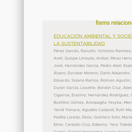
Ítems relacion
EDUCACIÓN AMBIENTAL Y SOCIE
LA SUSTENTABILIDAD
;
Pérez Garcés, Ranulfo
Victorino Ramírez,
;
;
Areli
Quispe Limaylla, Aníbal
Pérez Hern
;
;
José
Hernández García, Pedro Abel
Espi
;
;
Álvaro
Escobar Moreno, Darío Alejandro
;
Eduardo
Solano Ramos, Romulo Agustin
;
Durán García, Lissette
Bordón Cruz, Abel
;
Cigarroa, Erasmo
Hernández Rodríguez, 
;
Bustillos Gómez, Areopagita Yesyka
Mend
;
Yendi Yomara
Agudelo Cadavid, Ruth Ma
;
Padilla Loredo, Silvia
Quintero Soto, María
;
;
Elme
Carballo Cruz, Edianny
Yera Toledo