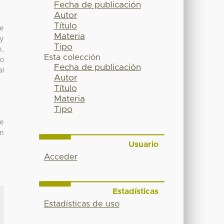
Fecha de publicación
Autor
Título
de
Materia
 y
Tipo
n,
Esta colección
so
Fecha de publicación
al
Autor
Título
Materia
Tipo
de
un
Usuario
Acceder
Estadísticas
Estadísticas de uso