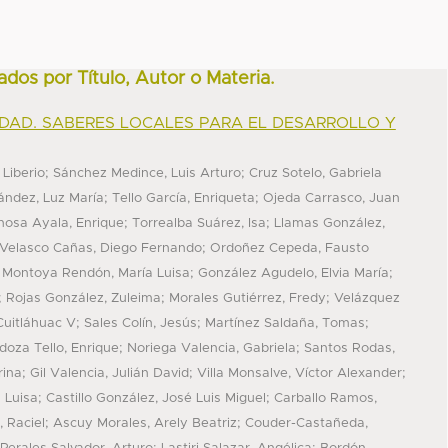
ados por Título, Autor o Materia.
DAD. SABERES LOCALES PARA EL DESARROLLO Y
;
;
 Liberio
Sánchez Medince, Luis Arturo
Cruz Sotelo, Gabriela
;
;
ández, Luz María
Tello García, Enriqueta
Ojeda Carrasco, Juan
;
;
nosa Ayala, Enrique
Torrealba Suárez, Isa
Llamas González,
;
Velasco Cañas, Diego Fernando
Ordoñez Cepeda, Fausto
;
;
;
Montoya Rendón, María Luisa
González Agudelo, Elvia María
;
;
;
Rojas González, Zuleima
Morales Gutiérrez, Fredy
Velázquez
;
;
;
Cuitláhuac V
Sales Colín, Jesús
Martínez Saldaña, Tomas
;
;
oza Tello, Enrique
Noriega Valencia, Gabriela
Santos Rodas,
;
;
;
rina
Gil Valencia, Julián David
Villa Monsalve, Víctor Alexander
;
;
 Luisa
Castillo González, José Luis Miguel
Carballo Ramos,
;
;
, Raciel
Ascuy Morales, Arely Beatriz
Couder-Castañeda,