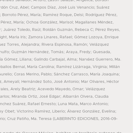
;
;
Perales Salvador, Arturo
Lastiri Salazar, Angélica
Bordón
;
;
rdón Cruz, Abel
Campos Díaz, José Luis Venancio
Suárez
;
;
;
Borroto Pérez, María
Ramírez Roque, Delsi
Rodríguez Pérez,
;
;
 Pérez, María
Ochoa González, Marisol
Magallanes Méndez,
;
;
;
r
Juárez Toledo, Raúl
Roldán Guzmán, Rebeca C
Pérez Reyes,
;
;
ht, Marla Iris
Zamora Linares, Rafael
Gómez Lozoya, Enrique
;
;
uez Torres, Alejandra
Rivera Espinosa, Ramón
Velázquez
;
;
;
nulfo
Guzmán Hernández, Tomás
Araya, Fredy
Quesada,
;
;
ía Gómez, Liliana
Galindo Carbajal, Alma
Narváez Guerrero, Ma.
;
;
ballos Bernal, María Carolina
Ramírez Lizárraga, Virginia
Millán
;
;
;
urelio
Coras Merino, Pablo
Sánchez Carrasco, María Joaquina
;
;
, Ameyali
Hernández Soto, José Antonio
Mar Olivares, Héctor
;
;
les, Arely Beatriz
Acevedo Mayedo, Omar
Velázquez
;
;
arlos
Miranda Ortiz, José Edgar
Albarrán Olvera, Claudia
;
;
nchez Suárez, Rafael Ernesto
Luna Mata, Marco Antonio
;
;
;
ey Obet
Victorino Ramírez, Liberio
Álvarez González, Evelina
;
(
,
rio
Cruz Patiño, Ma. Teresa
LABERINTO EDICIONES
2016-09-