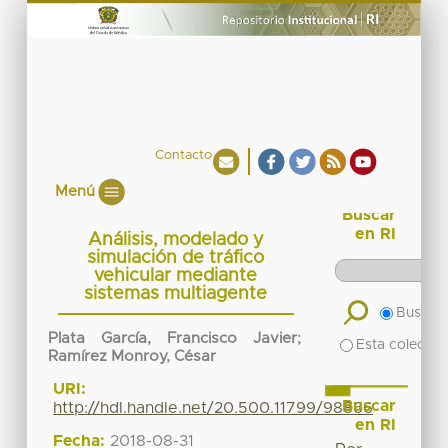
Contacto
Menú
Buscar
en RI
Análisis, modelado y
simulación de tráfico
vehicular mediante
sistemas multiagente
Buscar 
Plata García, Francisco Javier
;
Esta colecció
Ramírez Monroy, César
URI:
Buscar
http://hdl.handle.net/20.500.11799/98866
en RI
Fecha:
2018-08-31