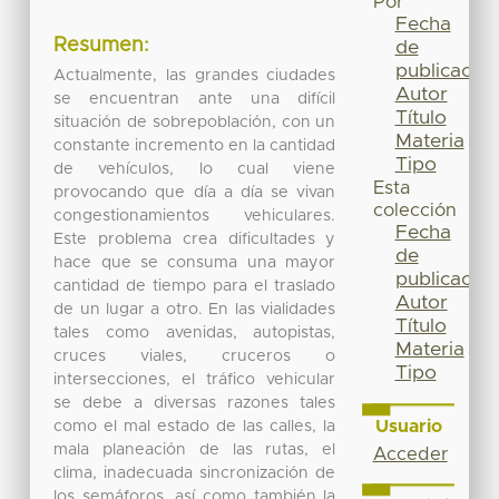
Por
Fecha
Resumen:
de
publicación
Actualmente, las grandes ciudades
Autor
se encuentran ante una difícil
Título
situación de sobrepoblación, con un
Materia
constante incremento en la cantidad
Tipo
de vehículos, lo cual viene
Esta
provocando que día a día se vivan
colección
congestionamientos vehiculares.
Fecha
Este problema crea dificultades y
de
hace que se consuma una mayor
publicación
cantidad de tiempo para el traslado
Autor
de un lugar a otro. En las vialidades
Título
tales como avenidas, autopistas,
Materia
cruces viales, cruceros o
Tipo
intersecciones, el tráfico vehicular
se debe a diversas razones tales
Usuario
como el mal estado de las calles, la
mala planeación de las rutas, el
Acceder
clima, inadecuada sincronización de
los semáforos, así como también la