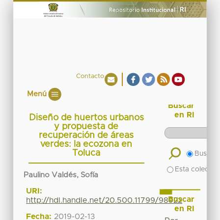
Contacto
Menú
Buscar
en RI
Diseño de huertos urbanos
y propuesta de
recuperación de áreas
verdes: la ecozona en
Toluca
Buscar 
Esta colecció
Paulino Valdés, Sofía
URI:
Buscar
http://hdl.handle.net/20.500.11799/98922
en RI
Fecha:
2019-02-13