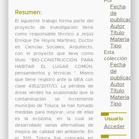
Por
Fecha
Resumen:
de
publicación
El siguiente trabajo forma parte del
Autor
proyecto de investigación tiene
Título
como responsable técnico a Jesús
Materia
Enrique De Hoyos Martínez, Doctor
Tipo
en Ciencias Sociales, Arquitecto,
Esta
con el proyecto que lleva como
colección
título “BIO-CONSTRUCCIÓN PARA
Fecha
HABITAR EL LUGAR COMÚN,
de
pensamientos y técnicas “. Mismo
publicación
que tiene registró ante la SIEA con
Autor
clave 4352/2017/CI. La pérdida de
Título
áreas verdes ha ocasionado que la
Materia
contaminación se incremente
Tipo
municipio de Toluca, se han tomado
medidas para mejorar, una de ellas
Usuario
es la ecozona, en la cual se
desarrollado varias alternativas de
Acceder
mejora de calidad del ambiente. En
el 2011, Toluca fue colocada en