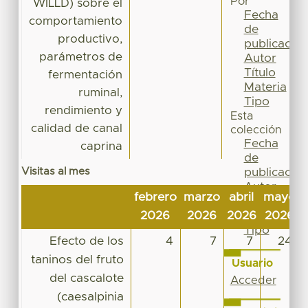
Por
WILLD) sobre el
Fecha
comportamiento
de
productivo,
publicación
parámetros de
Autor
Título
fermentación
Materia
ruminal,
Tipo
rendimiento y
Esta
calidad de canal
colección
Fecha
caprina
de
Visitas al mes
publicación
Autor
febrero
marzo
abril
mayo
Título
2026
2026
2026
2026
Materia
Tipo
Efecto de los
4
7
7
24
taninos del fruto
Usuario
del cascalote
Acceder
(caesalpinia