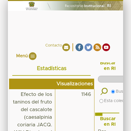
Contacto
Menú
Buscar
Estadísticas
en RI
Visualizaciones
Buscar 
Efecto de los
1146
Esta colecció
taninos del fruto
del cascalote
(caesalpinia
Buscar
en RI
coriaria JACQ.